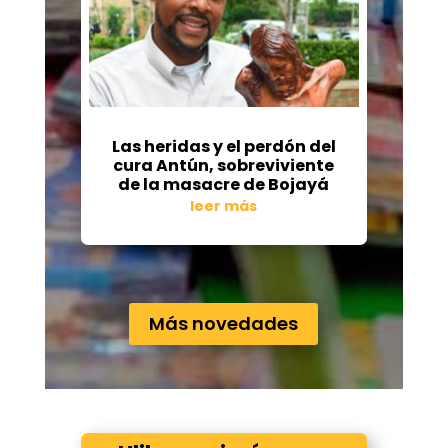
Las heridas y el perdón del
cura Antún, sobreviviente
de la masacre de Bojayá
leer más
« Entradas más antiguas
Entradas siguientes »
Más novedades