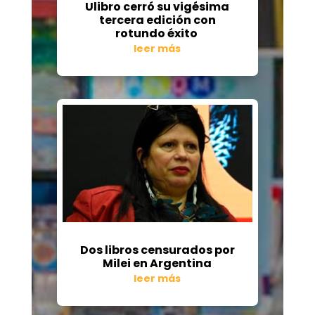
Ulibro cerró su vigésima
tercera edición con
rotundo éxito
leer más
Dos libros censurados por
Milei en Argentina
leer más