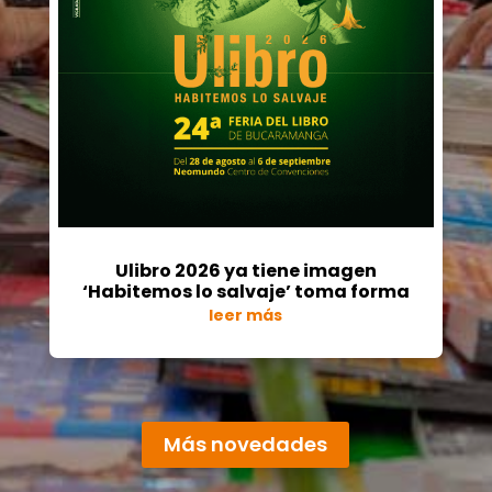
Ulibro 2026 ya tiene imagen
‘Habitemos lo salvaje’ toma forma
leer más
« Entradas más antiguas
Entradas siguientes »
Más novedades