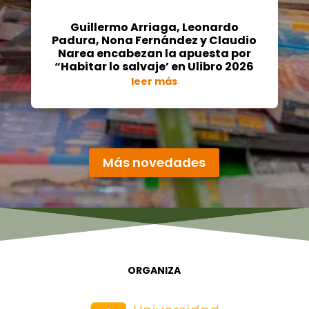
Guillermo Arriaga, Leonardo
Padura, Nona Fernández y Claudio
Narea encabezan la apuesta por
“Habitar lo salvaje’ en Ulibro 2026
leer más
« Entradas más antiguas
Entradas siguientes »
Más novedades
ORGANIZA