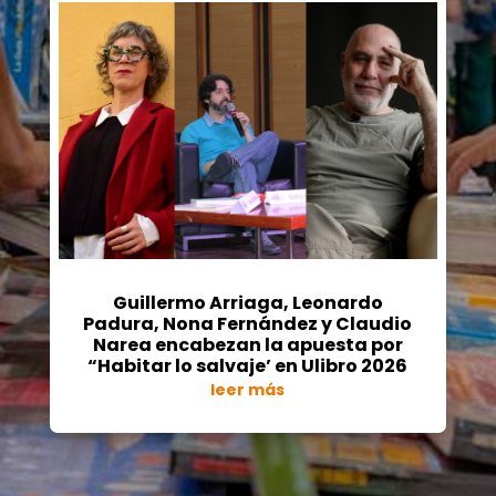
Guillermo Arriaga, Leonardo
Padura, Nona Fernández y Claudio
Narea encabezan la apuesta por
“Habitar lo salvaje’ en Ulibro 2026
leer más
« Entradas más antiguas
Entradas siguientes »