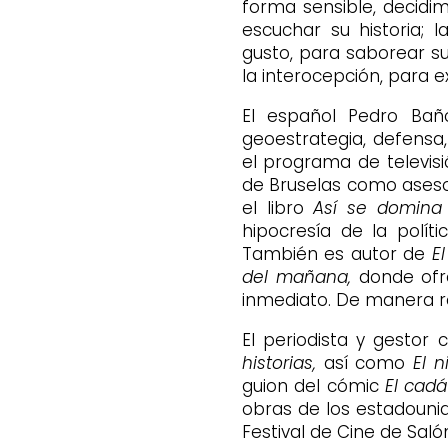
forma sensible, decidim
escuchar su historia; l
gusto, para saborear su 
la interocepción, para e
El español Pedro Baño
geoestrategia, defensa,
el programa de televis
de Bruselas como asesor
el libro
Así se domina
hipocresía de la polít
También es autor de
E
del mañana,
donde ofre
inmediato. De manera re
El periodista y gestor c
historias,
así como
El n
guion del cómic
El cadá
obras de los estadounid
Festival de Cine de Salón