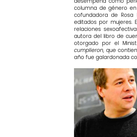
desempeña como periodi
columna de género e
cofundadora de Rosa Ic
editados por mujeres. E
relaciones sexoafectiv
autora del libro de cue
otorgado por el Minis
cumplieron,
que contien
año fue galardonada co