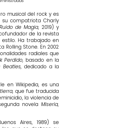
uministradas
ro musical del rock y es
e su compatriota Charly
 Ruido de Magia,
2019) y
cofundador de la revista
 estilo. Ha trabajado en
ta Rolling Stone. En 2002
sonalidades radiales que
k Perdido,
basado en la
 Beatles,
dedicado a la
le en Wikipedia, es una
ierra,
que fue traducida
inicidio, la violencia de
 segunda novela
Miseria,
uenos Aires, 1989) se