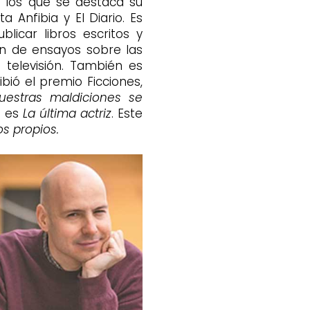
e los que se destaca su
a Anfibia y El Diario. Es
licar libros escritos y
n de ensayos sobre las
 televisión. También es
bió el premio Ficciones,
uestras maldiciones se
a es
La última actriz
. Este
os propios.