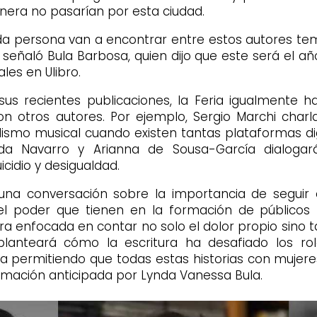
nera no pasarían por esta ciudad.
da persona van a encontrar entre estos autores tem
, señaló Bula Barbosa, quien dijo que este será el a
les en Ulibro.
us recientes publicaciones, la Feria igualmente 
n otros autores. Por ejemplo, Sergio Marchi charl
odismo musical cuando existen tantas plataformas di
da Navarro y Arianna de Sousa-García dialogar
cidio y desigualdad.
una conversación sobre la importancia de seguir
l poder que tienen en la formación de públicos 
ra enfocada en contar no solo el dolor propio sino t
nteará cómo la escritura ha desafiado los ro
ia permitiendo que todas estas historias con mujer
formación anticipada por Lynda Vanessa Bula.