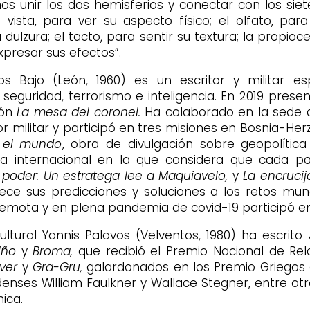
os unir los dos hemisferios y conectar con los siete
a vista, para ver su aspecto físico; el olfato, para
dulzura; el tacto, para sentir su textura; la propioc
xpresar sus efectos”.
s Bajo (León, 1960) es un escritor y militar es
 seguridad, terrorismo e inteligencia. En 2019 pres
ión
La mesa del coronel.
Ha colaborado en la sede 
 militar y participó en tres misiones en Bosnia-Herz
 el mundo
, obra de divulgación sobre geopolític
ica internacional en la que considera que cada pa
l poder: Un estratega lee a Maquiavelo,
y
La encruci
ce sus predicciones y soluciones a los retos mun
mota y en plena pandemia de covid-19 participó en 
ultural Yannis Palavos (Velventos, 1980) ha escrito
A
iño
y
Broma,
que recibió el Premio Nacional de Rel
ver
y
Gra-Gru,
galardonados en los Premio Griegos 
enses William Faulkner y Wallace Stegner, entre otr
ica.