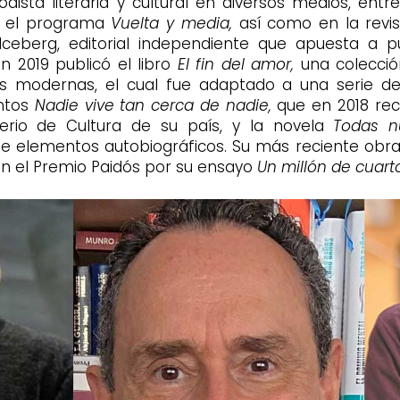
sta literaria y cultural en diversos medios, entr
n el programa
Vuelta y media,
así como en la revist
eberg, editorial independiente que apuesta a pub
n 2019 publicó el libro
El fin del amor,
una colecció
as modernas, el cual fue adaptado a una serie de
ntos
Nadie vive tan cerca de nadie,
que en 2018 reci
terio de Cultura de su país, y la novela
Todas n
e elementos autobiográficos. Su más reciente obr
n el Premio Paidós por su ensayo
Un millón de cuart