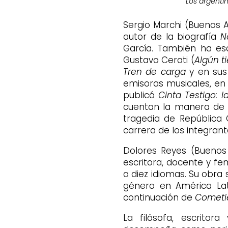
Los argenti
Sergio Marchi (Buenos A
autor de la biografía
N
García. También ha escr
Gustavo Cerati (
Algún t
Tren de carga
y en sus 
emisoras musicales, en l
publicó
Cinta Testigo: l
cuentan la manera de a
tragedia de Repúblic
carrera de los integrant
Dolores Reyes (Buenos 
escritora, docente y fe
a diez idiomas.​ Su obra
género en América Lat
continuación de
Cometie
La filósofa, escrito