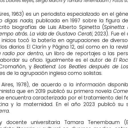
nos Dolores Reyes, Sergio Marchi y Tamara Tenembaum / Fotos s
ires, 1963) es un periodista especializado en el géne
o digas nada,
publicada en 1997 sobre la figura d
ito biografías de Luis Alberto Spinetta (
Spinetta:
iempo atrás. La vida de Gustavo Cerati,
2023). Fue el 
inicios tocó la batería en agrupaciones de diverso
os diarios El Clarín y Página 12, así como en la revis
a radio por dentro,
un libro de reportajes a las per
bordar su oficio. Igualmente es el autor de
El Roc
a Cromañón, y
Beatlend: Los Beatles después de Los
es de la agrupación inglesa como solistas.
Aires, 1978), de acuerdo a la información disponib
minista que en 2019 publicó su primera novela
Comet
 se encuentra caracterizada por el tratamiento del fem
ina y la maternidad. En el año 2023 publicó su
rra.
ra y docente universitaria Tamara Tenembaum (B