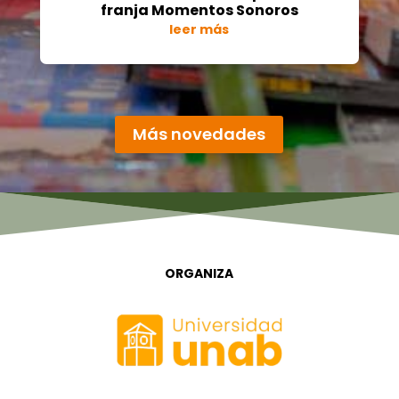
franja Momentos Sonoros
leer más
« Entradas más antiguas
Más novedades
ORGANIZA