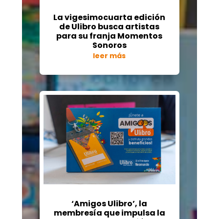
La vigesimocuarta edición
de Ulibro busca artistas
para su franja Momentos
Sonoros
leer más
‘Amigos Ulibro’, la
membresía que impulsa la