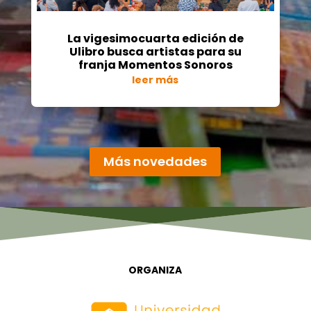
La vigesimocuarta edición de
Ulibro busca artistas para su
franja Momentos Sonoros
leer más
« Entradas más antiguas
Más novedades
ORGANIZA