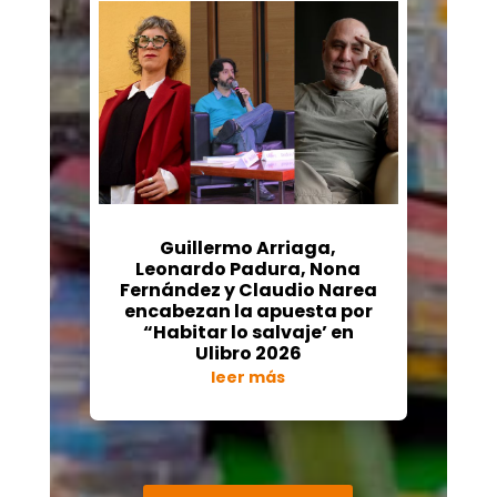
Guillermo Arriaga,
Leonardo Padura, Nona
Fernández y Claudio Narea
encabezan la apuesta por
“Habitar lo salvaje’ en
Ulibro 2026
leer más
« Entradas más antiguas