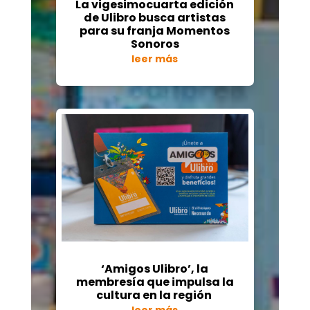
La vigesimocuarta edición
de Ulibro busca artistas
para su franja Momentos
Sonoros
leer más
‘Amigos Ulibro’, la
membresía que impulsa la
cultura en la región
leer más