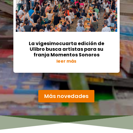
La vigesimocuarta edición de
Ulibro busca artistas para su
franja Momentos Sonoros
leer más
« Entradas más antiguas
Más novedades