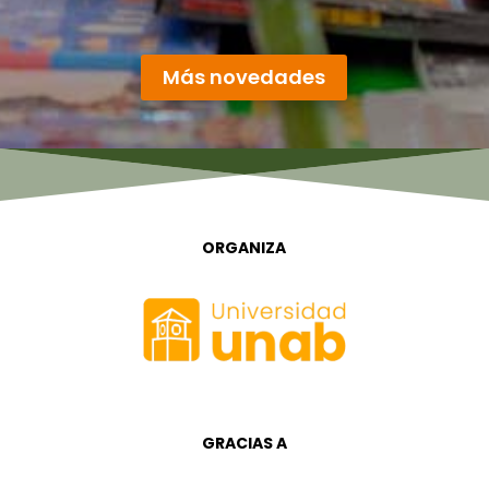
« Entradas más antiguas
Más novedades
ORGANIZA
GRACIAS A