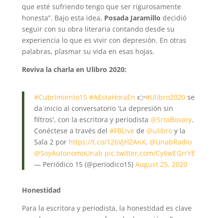
que esté sufriendo tengo que ser rigurosamente
honesta”. Bajo esta idea,
Posada Jaramillo
decidió
seguir con su obra literaria contando desde su
experiencia lo que es vivir con depresión. En otras
palabras, plasmar su vida en esas hojas.
Reviva la charla en Ulibro 2020:
#Cubrimiento15
#AEstaHoraEn
👉
#Ulibro2020
se
da inicio al conversatorio 'La depresión sin
filtros', con la escritora y periodista
@SrtaBovary
.
Conéctese a través del
#FBLive
de
@ulibro
y la
Sala 2 por
https://t.co/126VjHZAnX
.
@UnabRadio
@SoyAutonomoUnab
pic.twitter.com/Cy6wEGrrYE
— Periódico 15 (@periodico15)
August 25, 2020
Honestidad
Para la escritora y periodista, la honestidad es clave